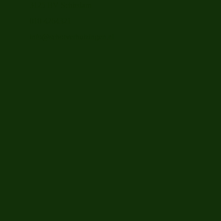
3125 BV Schiedam
010 4264321
info@schotverhuizingen.nl