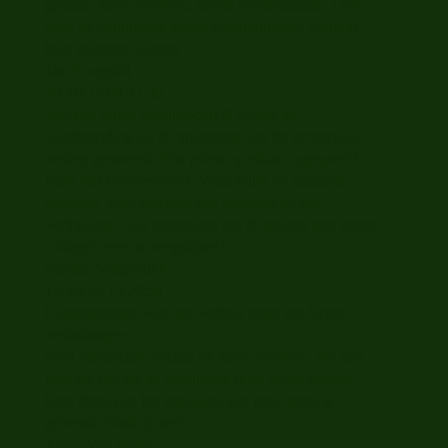
gedaan, harde werkers, goede communicatie. Ook
voor de verhuisdag goede communicatie. Kortom
hele tevreden klanten.
Jan Hoogstad
29-10-25
08:42:36
Wat een prima verhuisbedrijf! Zowel de
voorbereiding als de uitvoering van de verhuizing
verliep gesmeerd. Een prima op elkaar ingespeeld
team met top personeel. Vriendelijk en keiharde
werkers! Voor iedereen een aanrader bij een
verhuizing. Ook interessant om de prijzen met andere
collega's eens te vergelijken!
Familie Velgersdijk
13-10-25
13:20:58
Complimenten voor het verhuis team van Schot
verhuizingen.
Heel vriendelijk, secuur en harde werkers. We zijn
heel blij dat we de verhuizing door Schot hebben
laten doen incl het inpakken wat heel netjes is
gebeurd. Dank je wel!
Johan Van alphen