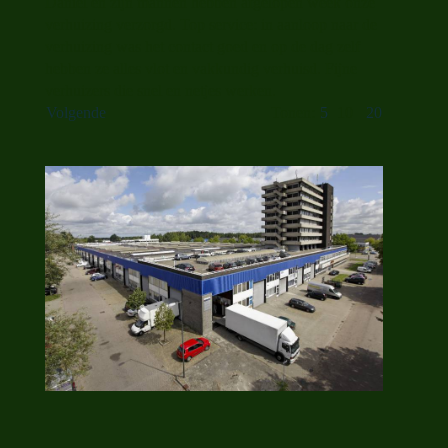
Daniel en zijn mannen hebben afgelopen week onze
verhuizing verzorgd. Top service: in aanloop naar de
verhuizing was het contact goed en op de dag zelf
hebben ze alles vlot en vakkundig verhuisd. Fijne
verhuizers die snel en netjes werken.
Volgende
Tonen:
5
10
20