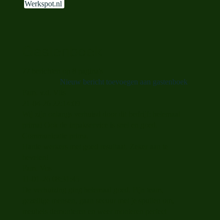
Werkspot.nl
Gastenboek
77 berichten op 8 pagina's
Nieuw bericht toevoegen aan gastenboek
Fam. v.d. Vlis
21-04-26
22:14:09
Wij zijn onlangs verhuisd door dit bedrijf: helemaal
prima! Ook de inpakservice is snel en goed.
Communicatie prima.
Harde werkers met goed resultaat. Zeker aan te
bevelen!
Fam. Vos
11-01-26
08:31:45
De verhuizing ging helemaal goed. Fijn team,
gezellige mensen, gaan secuur met je spullen om,
meubels demonteren en weer monteren perfect