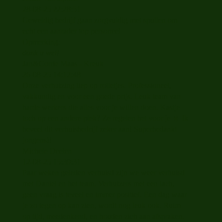
28-08-25
22:28:51
Geweldig bedrijf gaan zorgvuldig met spullen om
echt een aanrader top personeel
Opmerking:
dank u wel!
Jan&Corrie Maas - Kreuk
26-08-25
14:12:48
Onze verhuizing liep op rolletjes. Professioneel,
vakkundig en voor een goede prijs. Leuk team van
harde werkers die alles voor je willen doen. Kastje
toch op een andere plek? Ze regelen het voor je ☀️ Ik
beveel dit verhuisbedrijf zeker aan! Superbedankt
jongens!!
Michele Deelen
12-08-25
15:39:31
Paar weken geleden verhuisd zijn we weer verhuisd
met Daniel en het team. Verhuizers met een lach,
geen vraag is teveel en immer positief. Een dag waar
je zo tegen op kan zien, wordt nog leuk ook. Ruim
op tijd, meedenkend, en houden zich aan afspraken.