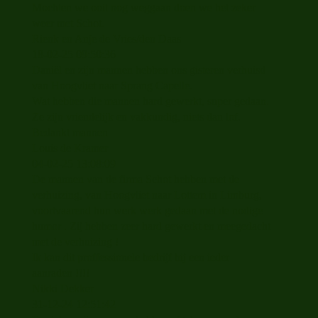
Mochten we ooit nog weggaan doen we het zeker
weer met Schot.
Rienk en Anje de Vries/den Daas
18-02-25
09:50:36
Daniël en zijn mannen hebben ons gisteren verhuisd
van Hoogvliet naar Sprang Capelle.
Wat hebben die mannen hard gewerkt, super gedaan.
Ze zijn vriendelijk en vakkundig, niets dan lof.
Bedankt mannen
Louis de Kramer
04-02-25
13:08:09
De mannen van de firma Schot hebben met de
verhuizing, van Hoogvliet naar Lottem in Limburg,
voortvaarend hun werk werk gedaan met de nodige
humor . Zij hebben zeer hard gewerkt en meegedacht
met de verhuizing !
Ik kan dit proffessionele bedrijf bij een ieder
aanraden !!!!
Nikki Dekker
31-12-24
12:51:42