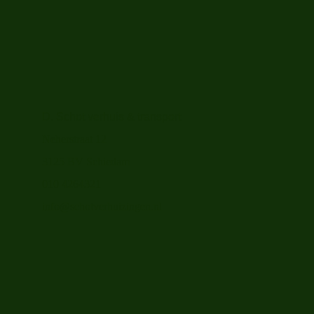
D. Schot verhuis & transport
Neherstraat 12
3125 BV Schiedam
010 4264321
info@schotverhuizingen.nl